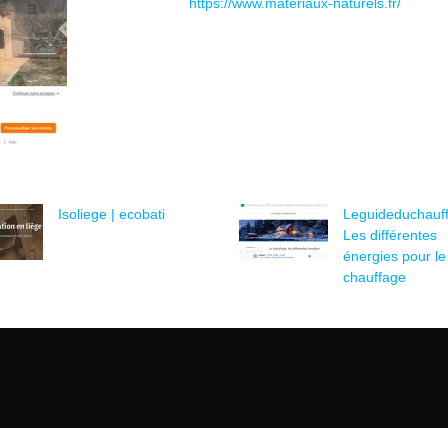
https://www.materiaux-naturels.fr/
Isoliege | ecobati
Leguideduchauffa
Les différentes
énergies pour le
chauffage