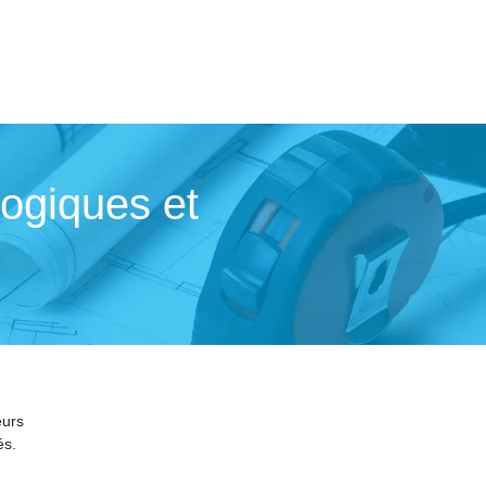
logiques et
eurs
és.